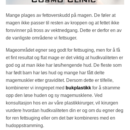
Mange plages av fettoverskudd på magen. De føler at
magen ikke passer til resten av kroppen og at fettet ikke
forsvinner på tross av vektnedgang. Dette er derfor en av
de vanligste områdene vi fettsuger.
Mageområdet egner seg godt for fettsuging, men for å få
et fint resultat og flat mage er det viktig at hudkvaliteten er
god og at man ikke har løs/hengende hud. De fleste som
har født barn har løs hud og mange har fått delte
magemuskler etter graviditet. Dersom dette er tilfelle,
kombinerer vi inngrepet med
bukplastikk
for å stramme
opp den løse huden og sy magemusklene. Ved
konsultasjon hos en av våre plastikkirurger, vil kirurgen
vurdere hvordan hudkvaliteten din er og om du egner deg
for ren fettsuging eller om det bør kombineres med en
hudoppstramming.