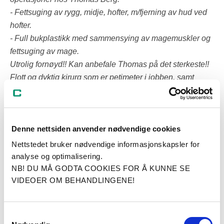
- Fettsuging av rygg, midje, hofter, m/fjerning av hud ved
hofter.
- Full bukplastikk med sammensying av magemuskler og
fettsuging av mage.
Utrolig fornøyd!! Kan anbefale Thomas på det sterkeste!!
Flott og dyktig kirurg som er petimeter i jobben, samt
følger deg godt opp etter operasjon. Vil også skryte av
sykepleiere og anestesileger, som passer godt på deg fra
start til slutt!»
Denne nettsiden anvender nødvendige cookies
Nettstedet bruker nødvendige informasjonskapsler for
analyse og optimalisering.
Les mer om fettsuging her
NB! DU MÅ GODTA COOKIES FOR Å KUNNE SE
Les hva pasienter som har tatt fettsuging ved Cosmo
VIDEOER OM BEHANDLINGENE!
Clinic sier
Samtykkevalg