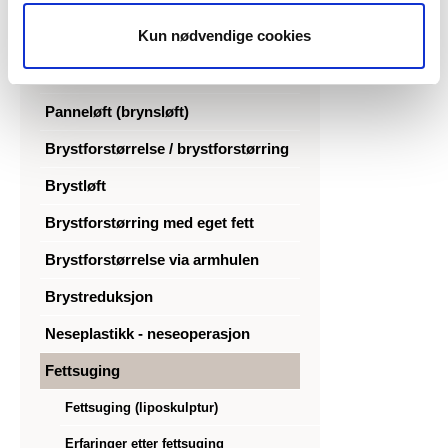
Øyelokkoperasjon: Tunge øyelokk
Kun nødvendige cookies
Poser under øynene (nedre
øyelokksoperasjon)
Panneløft (brynsløft)
Brystforstørrelse / brystforstørring
Brystløft
Brystforstørring med eget fett
Brystforstørrelse via armhulen
Brystreduksjon
Neseplastikk - neseoperasjon
Fettsuging
Fettsuging (liposkulptur)
Erfaringer etter fettsuging