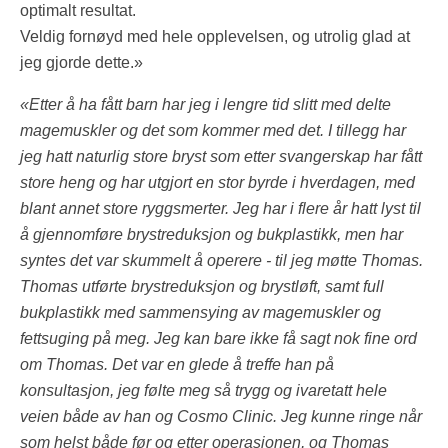
optimalt resultat.
Veldig fornøyd med hele opplevelsen, og utrolig glad at
jeg gjorde dette.»
«Etter å ha fått barn har jeg i lengre tid slitt med delte
magemuskler og det som kommer med det. I tillegg har
jeg hatt naturlig store bryst som etter svangerskap har fått
store heng og har utgjort en stor byrde i hverdagen, med
blant annet store ryggsmerter. Jeg har i flere år hatt lyst til
å gjennomføre brystreduksjon og bukplastikk, men har
syntes det var skummelt å operere - til jeg møtte Thomas.
Thomas utførte brystreduksjon og brystløft, samt full
bukplastikk med sammensying av magemuskler og
fettsuging på meg. Jeg kan bare ikke få sagt nok fine ord
om Thomas. Det var en glede å treffe han på
konsultasjon, jeg følte meg så trygg og ivaretatt hele
veien både av han og Cosmo Clinic. Jeg kunne ringe når
som helst både før og etter operasjonen, og Thomas