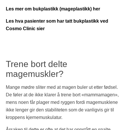
Les mer om bukplastikk (mageplastikk) her
Les hva pasienter som har tatt bukplastikk ved
Cosmo Clinic sier
Trene bort delte
magemuskler?
Mange mødre sliter med at magen buler ut etter fødsel.
De føler at de ikke klarer å trene bort «mammamagen»,
mens noen får plager med ryggen fordi magemusklene
ikke lenger gir den stabiliteten som de vanligvis gir til
kroppens kjernemuskulatur.
Årsaken til dette er ofte at det har oppstått en spalte