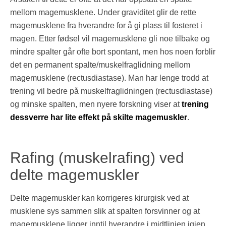
mellom magemusklene. Under graviditet glir de rette
magemusklene fra hverandre for å gi plass til fosteret i
magen. Etter fødsel vil magemusklene gli noe tilbake og
mindre spalter går ofte bort spontant, men hos noen forblir
det en permanent spalte/muskelfraglidning mellom
magemusklene (rectusdiastase). Man har lenge trodd at
trening vil bedre på muskelfraglidningen (rectusdiastase)
og minske spalten, men nyere forskning viser at
trening
dessverre har lite effekt på skilte magemuskler
.
Rafing (muskelrafing) ved
delte magemuskler
Delte magemuskler kan korrigeres kirurgisk ved at
musklene sys sammen slik at spalten forsvinner og at
magemusklene ligger inntil hverandre i midtlinjen igjen.