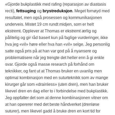
«Gjorde bukplastikk med rafing (reparasjon av diastasis
recti),
fettsuging
og
brystreduksjon
. Meget fornøyd med
resultatet, men også prosessen og kommunikasjonen
underveis. Mistet 19 cm rundt midjen, som er helt
ekstremt. Opplever at Thomas er ekstremt ærlig og
pålitelig og gir råd basert kun på faglige vurderinger, ikke
hva jeg «vil» høre eller hva han «vil» selge. Jeg personlig
satte også pris på at han var god på å nyansere og
problematisere når jeg trengte det heller enn å gi enkle
svar. Gjorde også masse research på forhånd om
teknikker, og fant ut at Thomas bruker en uvanlig men
optimal kombinasjon med en suturteknikk som av mange
kirurger går som «drainless» (uten dren), men han bruker
likevel dren en dag eller to i forbindelse med bukplastikk.
Jeg oppfatter det som at denne kombinasjonen vitner om
at han opererer med det beste håndverket (drenløse
suturer), men likevel gadd å bruke dren en kort tid for