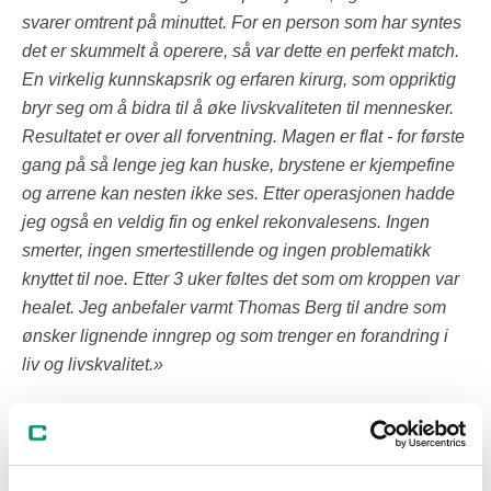
svarer omtrent på minuttet. For en person som har syntes
det er skummelt å operere, så var dette en perfekt match.
En virkelig kunnskapsrik og erfaren kirurg, som oppriktig
bryr seg om å bidra til å øke livskvaliteten til mennesker.
Resultatet er over all forventning. Magen er flat - for første
gang på så lenge jeg kan huske, brystene er kjempefine
og arrene kan nesten ikke ses. Etter operasjonen hadde
jeg også en veldig fin og enkel rekonvalesens. Ingen
smerter, ingen smertestillende og ingen problematikk
knyttet til noe. Etter 3 uker føltes det som om kroppen var
healet. Jeg anbefaler varmt Thomas Berg til andre som
ønsker lignende inngrep og som trenger en forandring i
liv og livskvalitet.»
«Jeg hadde hørt at Thomas Berg er en svært dyktig og
sympatisk plastisk kirurg, men hadde aldri trodd at
operasjonen skulle gå så greit og at resultatet skulle bli