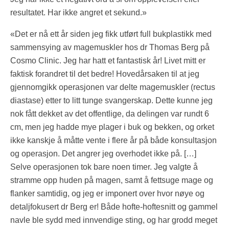
resultatet. Har ikke angret et sekund.»
«Det er nå ett år siden jeg fikk utført full bukplastikk med
sammensying av magemuskler hos dr Thomas Berg på
Cosmo Clinic. Jeg har hatt et fantastisk år! Livet mitt er
faktisk forandret til det bedre! Hovedårsaken til at jeg
gjennomgikk operasjonen var delte magemuskler (rectus
diastase) etter to litt tunge svangerskap. Dette kunne jeg
nok fått dekket av det offentlige, da delingen var rundt 6
cm, men jeg hadde mye plager i buk og bekken, og orket
ikke kanskje å måtte vente i flere år på både konsultasjon
og operasjon. Det angrer jeg overhodet ikke på. […]
Selve operasjonen tok bare noen timer. Jeg valgte å
stramme opp huden på magen, samt å fettsuge mage og
flanker samtidig, og jeg er imponert over hvor nøye og
detaljfokusert dr Berg er! Både hofte-hoftesnitt og gammel
navle ble sydd med innvendige sting, og har grodd meget