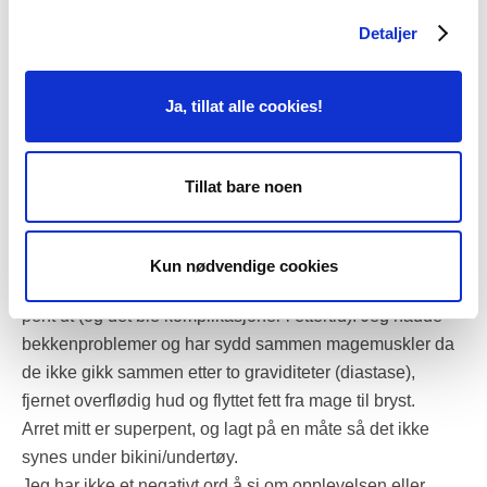
utført det samme som meg selv! Jeg vil garantert velge
Detaljer
ham senere dersom det blir behov. 5 av 5 ⭐️ fra meg.»
«Jeg fikk anbefalt Thomas Berg og hørte at han skulle
Ja, tillat alle cookies!
være "den beste" innenfor sitt fag. Og det kan jeg skrive
under på. Han er superdyktig og forklarer alt på en utrolig
god måte. Jeg har blitt tatt skikkelig på alvor, følt meg
Tillat bare noen
trygg fra begynnelse til slutt og mine plager ble helt borte
etter operasjonen. I tillegg til at det ble et vanvittig pent
resultat. Jeg vet om andre som har gjort samme
Kun nødvendige cookies
operasjon på en annen privat klinikk, hvor arret ikke ser
pent ut (og det ble komplikasjoner i ettertid). Jeg hadde
bekkenproblemer og har sydd sammen magemuskler da
de ikke gikk sammen etter to graviditeter (diastase),
fjernet overflødig hud og flyttet fett fra mage til bryst.
Arret mitt er superpent, og lagt på en måte så det ikke
synes under bikini/undertøy.
Jeg har ikke et negativt ord å si om opplevelsen eller