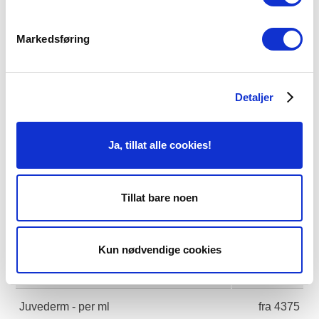
Restylane Lyft 1 ml
4375
Restylane / Juvederm Skinbooster
4375
Markedsføring
Restylane / Juvederm Skinbooster kur av
10.000
Detaljer
3 behandlinger
Restylane Defyne
4375
Ja, tillat alle cookies!
Restylane Fynesse
4375
Tillat bare noen
Restylane Kysse
4375
Restylane Lyps
4375
Kun nødvendige cookies
Restylane Refyne
4375
Juvederm - per ml
fra 4375