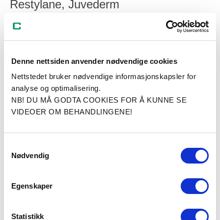
Restylane, Juvederm
Rynkebehandling
fra 3500
Rynkebehandling 2 områder
4375
Denne nettsiden anvender nødvendige cookies
Nettstedet bruker nødvendige informasjonskapsler for
Rynkebehandling 3 områder
5600
analyse og optimalisering.
NB! DU MÅ GODTA COOKIES FOR Å KUNNE SE
Svettebehandling
armhuler
6250
VIDEOER OM BEHANDLINGENE!
Svettebehandling håndflater
7500
Samtykkevalg
Nødvendig
Behandling med fillere
-
(
leppeforstørrelse
etc.)
Egenskaper
Pris pr ml
Restylane
4375
Statistikk