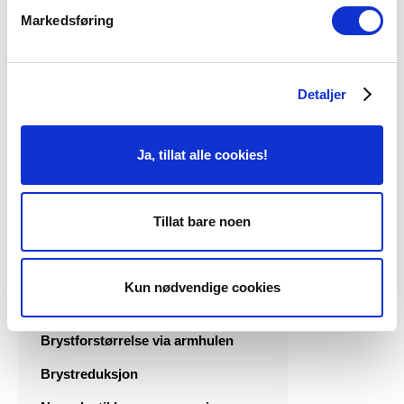
Markedsføring
Ansiktsløft (facelift)
Halsløft
Detaljer
Øyelokkoperasjon: Tunge øyelokk
Ja, tillat alle cookies!
Poser under øynene (nedre
øyelokksoperasjon)
Panneløft (brynsløft)
Tillat bare noen
Brystforstørrelse / brystforstørring
Brystløft
Kun nødvendige cookies
Brystforstørring med eget fett
Brystforstørrelse via armhulen
Brystreduksjon