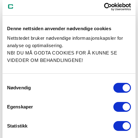
Les hva pasienter som har tatt fettsuging ved Cosmo
Clinic sier
Denne nettsiden anvender nødvendige cookies
Nettstedet bruker nødvendige informasjonskapsler for
analyse og optimalisering.
Les mer om halsløft her
NB! DU MÅ GODTA COOKIES FOR Å KUNNE SE
Les erfaring halsløft …
VIDEOER OM BEHANDLINGENE!
Samtykkevalg
Nødvendig
Egenskaper
Statistikk