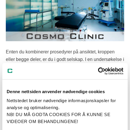
Enten du kombinerer prosedyrer på ansiktet, kroppen
eller begge deler, er du i godt selskap. I en undersøkelse i
USA forteller 80 prosent av plastikkirurgene som deltok at
pasientene deres ønsket å kombinere flere inngrep for
lengre og mer varig resultat samt kortere
rekonvalesenstider (Inaugural ASPS Insights and Trends
Denne nettsiden anvender nødvendige cookies
Report basert på data fra 2021 og 2022).
Nettstedet bruker nødvendige informasjonskapsler for
analyse og optimalisering.
NB! DU MÅ GODTA COOKIES FOR Å KUNNE SE
Pasienters erfaring med ulike
VIDEOER OM BEHANDLINGENE!