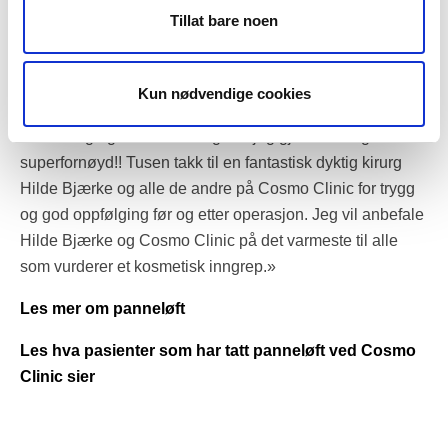
laser:
«For 3 måneder siden fikk jeg utført halsløft,
Tillat bare noen
ansiktsløft, panneløft og nedre øyelokk med laser.
Undersøkte kirurger grundig i forkant, men det tok ikke
lang tid fra samtale med Hilde Bjærke til jeg bestemte
Kun nødvendige cookies
meg. Jeg er 58 år og ser minst 10 år yngre ut og det ser
så naturlig og fint ut. Endelig fikk jeg gjort det. Jeg er
superfornøyd!! Tusen takk til en fantastisk dyktig kirurg
Hilde Bjærke og alle de andre på Cosmo Clinic for trygg
og god oppfølging før og etter operasjon. Jeg vil anbefale
Hilde Bjærke og Cosmo Clinic på det varmeste til alle
som vurderer et kosmetisk inngrep.»
Les mer om panneløft
Les hva pasienter som har tatt panneløft ved Cosmo
Clinic sier