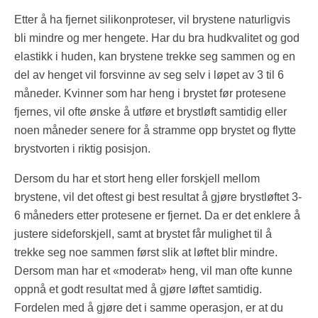
Etter å ha fjernet silikonproteser, vil brystene naturligvis
bli mindre og mer hengete. Har du bra hudkvalitet og god
elastikk i huden, kan brystene trekke seg sammen og en
del av henget vil forsvinne av seg selv i løpet av 3 til 6
måneder. Kvinner som har heng i brystet før protesene
fjernes, vil ofte ønske å utføre et brystløft samtidig eller
noen måneder senere for å stramme opp brystet og flytte
brystvorten i riktig posisjon.
Dersom du har et stort heng eller forskjell mellom
brystene, vil det oftest gi best resultat å gjøre brystløftet 3-
6 måneders etter protesene er fjernet. Da er det enklere å
justere sideforskjell, samt at brystet får mulighet til å
trekke seg noe sammen først slik at løftet blir mindre.
Dersom man har et «moderat» heng, vil man ofte kunne
oppnå et godt resultat med å gjøre løftet samtidig.
Fordelen med å gjøre det i samme operasjon, er at du