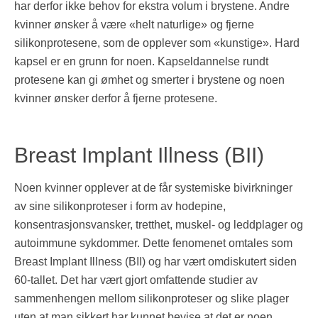
har derfor ikke behov for ekstra volum i brystene. Andre
kvinner ønsker å være «helt naturlige» og fjerne
silikonprotesene, som de opplever som «kunstige». Hard
kapsel er en grunn for noen. Kapseldannelse rundt
protesene kan gi ømhet og smerter i brystene og noen
kvinner ønsker derfor å fjerne protesene.
Breast Implant Illness (BII)
Noen kvinner opplever at de får systemiske bivirkninger
av sine silikonproteser i form av hodepine,
konsentrasjonsvansker, tretthet, muskel- og leddplager og
autoimmune sykdommer. Dette fenomenet omtales som
Breast Implant Illness (BII) og har vært omdiskutert siden
60-tallet. Det har vært gjort omfattende studier av
sammenhengen mellom silikonproteser og slike plager
uten at man sikkert har kunnet bevise at det er noen