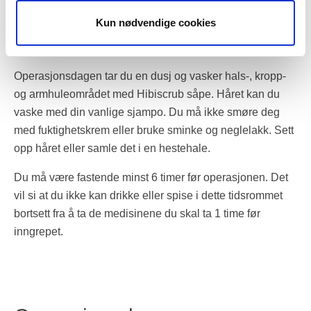
trenger for å gro, legemidler som antibiotika kommer ikke
Kun nødvendige cookies
fram til såret og sårvæske transporteres dårligere bort fra
såret.
Operasjonsdagen tar du en dusj og vasker hals-, kropp-
og armhuleområdet med Hibiscrub såpe. Håret kan du
vaske med din vanlige sjampo. Du må ikke smøre deg
med fuktighetskrem eller bruke sminke og neglelakk. Sett
opp håret eller samle det i en hestehale.
Du må være fastende minst 6 timer før operasjonen. Det
vil si at du ikke kan drikke eller spise i dette tidsrommet
bortsett fra å ta de medisinene du skal ta 1 time før
inngrepet.