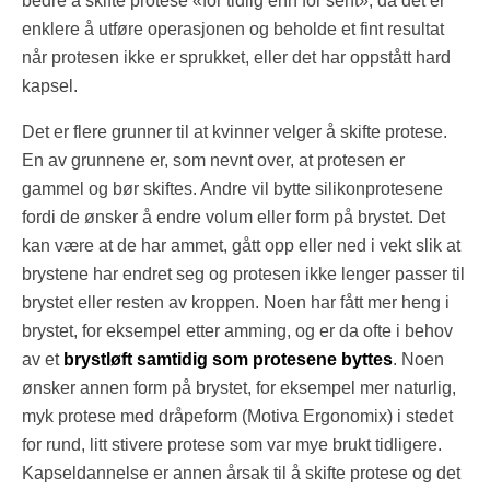
bedre å skifte protese «for tidlig enn for sent», da det er
enklere å utføre operasjonen og beholde et fint resultat
når protesen ikke er sprukket, eller det har oppstått hard
kapsel.
Det er flere grunner til at kvinner velger å skifte protese.
En av grunnene er, som nevnt over, at protesen er
gammel og bør skiftes. Andre vil bytte silikonprotesene
fordi de ønsker å endre volum eller form på brystet. Det
kan være at de har ammet, gått opp eller ned i vekt slik at
brystene har endret seg og protesen ikke lenger passer til
brystet eller resten av kroppen. Noen har fått mer heng i
brystet, for eksempel etter amming, og er da ofte i behov
av et
brystløft samtidig som protesene byttes
. Noen
ønsker annen form på brystet, for eksempel mer naturlig,
myk protese med dråpeform (Motiva Ergonomix) i stedet
for rund, litt stivere protese som var mye brukt tidligere.
Kapseldannelse er annen årsak til å skifte protese og det