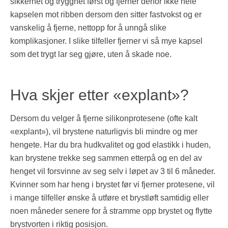
sikkerhet og trygghet først og fjerner derfor ikke hele
kapselen mot ribben dersom den sitter fastvokst og er
vanskelig å fjerne, nettopp for å unngå slike
komplikasjoner. I slike tilfeller fjerner vi så mye kapsel
som det trygt lar seg gjøre, uten å skade noe.
Hva skjer etter «explant»?
Dersom du velger å fjerne silikonprotesene (ofte kalt
«explant»), vil brystene naturligvis bli mindre og mer
hengete. Har du bra hudkvalitet og god elastikk i huden,
kan brystene trekke seg sammen etterpå og en del av
henget vil forsvinne av seg selv i løpet av 3 til 6 måneder.
Kvinner som har heng i brystet før vi fjerner protesene, vil
i mange tilfeller ønske å utføre et brystløft samtidig eller
noen måneder senere for å stramme opp brystet og flytte
brystvorten i riktig posisjon.