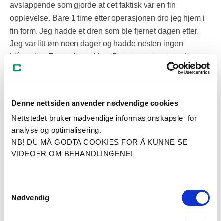
avslappende som gjorde at det faktisk var en fin
opplevelse. Bare 1 time etter operasjonen dro jeg hjem i
fin form. Jeg hadde et dren som ble fjernet dagen etter.
Jeg var litt øm noen dager og hadde nesten ingen
blåmerker. For en forandring. Det stygget arret og den
slaskete huden er borte og erstattet med et nesten usynlig
arr nedenfor trusekanten. Jeg er SÅÅÅÅÅ fornøyd☺»
(Kvinne, 36 år)
Denne nettsiden anvender nødvendige cookies
Nettstedet bruker nødvendige informasjonskapsler for
analyse og optimalisering.
Bukplastikk (mageplastikk)
NB! DU MÅ GODTA COOKIES FOR Å KUNNE SE
VIDEOER OM BEHANDLINGENE!
Ved bukplastikk / mageplastikk strammer man opp huden
på magen ved at
hudoverskudd
og fettvevsoverskudd
Samtykkevalg
fjernes.
Nødvendig
Dersom det foreligger øket avstand mellom de rette
magemusklene, er det vanlig å sy disse sammen (rafing) i