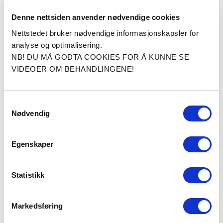
Les mer om Tomm Bjærke
Denne nettsiden anvender nødvendige cookies
Les tilbakemeldinger Tomm Bjærke har fått av
Nettstedet bruker nødvendige informasjonskapsler for
pasienter på Cosmo Clinic
analyse og optimalisering.
Les om våre tjenester innen plastisk kirurgi her
NB! DU MÅ GODTA COOKIES FOR Å KUNNE SE
VIDEOER OM BEHANDLINGENE!
Alle pasienthistoriene på hjemmesiden til Cosmo
Clinic er skrevet av pasientene selv.
Samtykkevalg
Pasienthistorien ble først publisert som en 5-stjerners
Nødvendig
anmeldelse på Google Reviews.
Egenskaper
Statistikk
Leger og sykepleiere
Markedsføring
Pasienthistorier