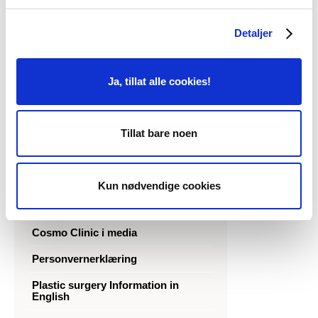
Om Cosmo Clinic
Detaljer
Narkose (anestesi)
Trygg kirurgi
Ja, tillat alle cookies!
Åpningstider
ASPS-medlem
Tillat bare noen
Slik finner du oss
Overnatting
Kun nødvendige cookies
Ledige stillinger
Cosmo Clinic i media
Personvernerklæring
Plastic surgery Information in
English