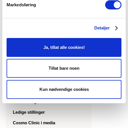
Markedsføring
Leger og sykepleiere
Pasienthistorier
Detaljer
Om Cosmo Clinic
Ja, tillat alle cookies!
Narkose (anestesi)
Trygg kirurgi
Tillat bare noen
Åpningstider
ASPS-medlem
Kun nødvendige cookies
Slik finner du oss
Overnatting
Ledige stillinger
Cosmo Clinic i media