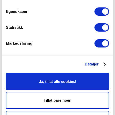
Narkose (anestesi)
Egenskaper
Trygg kirurgi
Åpningstider
Statistikk
ASPS-medlem
Markedsføring
Slik finner du oss
Overnatting
Detaljer
Ledige stillinger
Cosmo Clinic i media
Ja, tillat alle cookies!
Personvernerklæring
Plastic surgery Information in
English
Tillat bare noen
Cookies