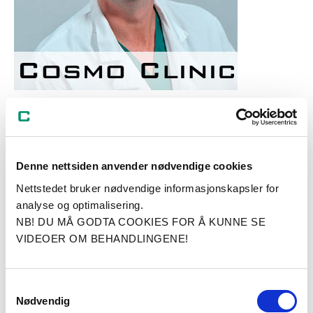
Les mer om ansiktsløft (facelift) her
Les mer om panneløft
Denne nettsiden anvender nødvendige cookies
Les mer om laserbehandling her
Nettstedet bruker nødvendige informasjonskapsler for
analyse og optimalisering.
NB! DU MÅ GODTA COOKIES FOR Å KUNNE SE
VIDEOER OM BEHANDLINGENE!
Leger og sykepleiere
Pasienthistorier
Samtykkevalg
Nødvendig
Om Cosmo Clinic