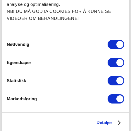
analyse og optimalisering.
ASPS-medlem
NB! DU MÅ GODTA COOKIES FOR Å KUNNE SE
VIDEOER OM BEHANDLINGENE!
Slik finner du oss
Overnatting
Samtykkevalg
Ledige stillinger
Nødvendig
Cosmo Clinic i media
Egenskaper
Personvernerklæring
Plastic surgery Information in
English
Statistikk
Cookies
Markedsføring
Detaljer