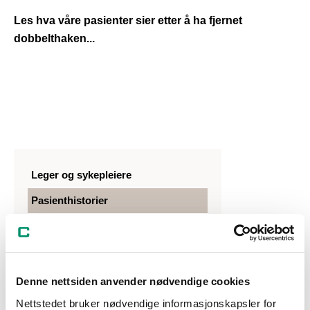
Les hva våre pasienter sier etter å ha fjernet
dobbelthaken...
Leger og sykepleiere
Pasienthistorier
Om Cosmo Clinic
Narkose (anestesi)
Trygg kirurgi
Denne nettsiden anvender nødvendige cookies
Nettstedet bruker nødvendige informasjonskapsler for
Åpningstider