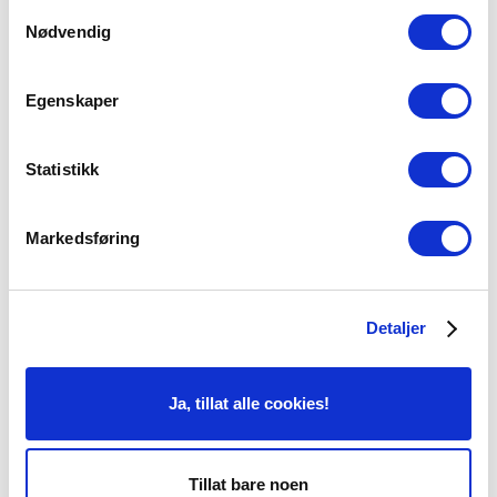
Leger og sykepleiere
Samtykkevalg
Nødvendig
Pasienthistorier
Om Cosmo Clinic
Egenskaper
Narkose (anestesi)
Statistikk
Trygg kirurgi
Åpningstider
Markedsføring
ASPS-medlem
Slik finner du oss
Detaljer
Overnatting
Ledige stillinger
Ja, tillat alle cookies!
Cosmo Clinic i media
Personvernerklæring
Tillat bare noen